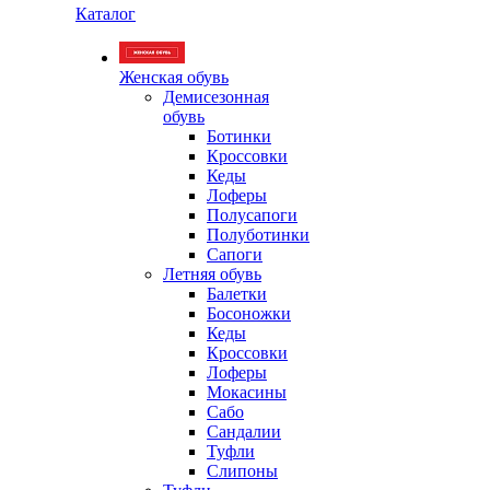
Каталог
Женская обувь
Демисезонная
обувь
Ботинки
Кроссовки
Кеды
Лоферы
Полусапоги
Полуботинки
Сапоги
Летняя обувь
Балетки
Босоножки
Кеды
Кроссовки
Лоферы
Мокасины
Сабо
Сандалии
Туфли
Слипоны