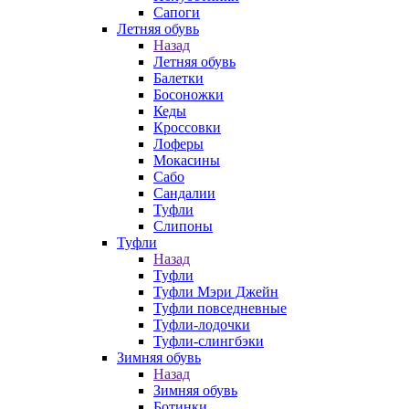
Сапоги
Летняя обувь
Назад
Летняя обувь
Балетки
Босоножки
Кеды
Кроссовки
Лоферы
Мокасины
Сабо
Сандалии
Туфли
Слипоны
Туфли
Назад
Туфли
Туфли Мэри Джейн
Туфли повседневные
Туфли-лодочки
Туфли-слингбэки
Зимняя обувь
Назад
Зимняя обувь
Ботинки