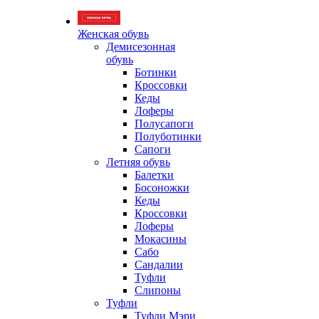
Женская обувь
Демисезонная
обувь
Ботинки
Кроссовки
Кеды
Лоферы
Полусапоги
Полуботинки
Сапоги
Летняя обувь
Балетки
Босоножки
Кеды
Кроссовки
Лоферы
Мокасины
Сабо
Сандалии
Туфли
Слипоны
Туфли
Туфли Мэри