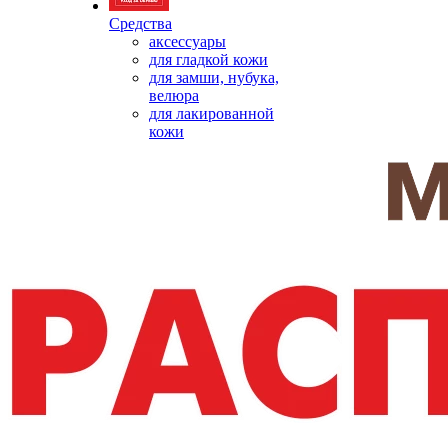
Средства
аксессуары
для гладкой кожи
для замши, нубука,
велюра
для лакированной
кожи